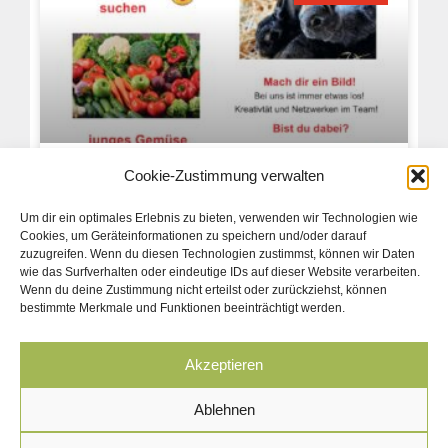
Cookie-Zustimmung verwalten
Wanted – Wir suchen dich!
Um dir ein optimales Erlebnis zu bieten, verwenden wir Technologien wie
Anforderungsprofil für ehrenamtliche Mitarbeit im
Cookies, um Geräteinformationen zu speichern und/oder darauf
Besser Leben: Du bist dynamisch, flexibel, offen
zuzugreifen. Wenn du diesen Technologien zustimmst, können wir Daten
wie das Surfverhalten oder eindeutige IDs auf dieser Website verarbeiten.
für Neues? Du magst und bist gerne unter
Wenn du deine Zustimmung nicht erteilst oder zurückziehst, können
Menschen? Du verfügst über bestimmte
bestimmte Merkmale und Funktionen beeinträchtigt werden.
Akzeptieren
Ablehnen