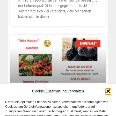
Am 10.9.1983 wurde der Verein zur Verbesserung
der Lebensqualität in Linz gegründet! In 43
Jahren hat sich viel verändert, viele Menschen
haben sich in dieser
EHRENAMT
Cookie-Zustimmung verwalten
Wanted – Wir suchen dich!
Um dir ein optimales Erlebnis zu bieten, verwenden wir Technologien wie
Anforderungsprofil für ehrenamtliche Mitarbeit im
Cookies, um Geräteinformationen zu speichern und/oder darauf
Besser Leben: Du bist dynamisch, flexibel, offen
zuzugreifen. Wenn du diesen Technologien zustimmst, können wir Daten