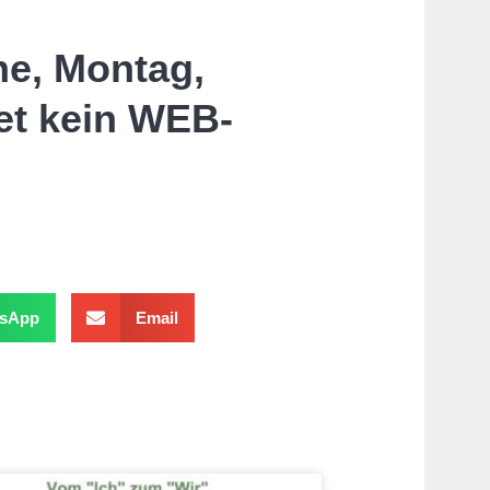
he, Montag,
det kein WEB-
sApp
Email