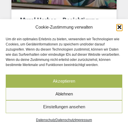
Mural Harbor – Besichtigung
Cookie-Zustimmung verwalten
per Schiff
Um dir ein optimales Erlebnis zu bieten, verwenden wir Technologien wie
Cookies, um Geräteinformationen zu speichern und/oder darauf
Mural Harbor muss man auch vom Schiff aus mit
zuzugreifen. Wenn du diesen Technologien zustimmst, können wir Daten
MS “Linzerin” erleben. Viele interessante
wie das Surfverhalten oder eindeutige IDs auf dieser Website verarbeiten.
Informationen zu den oft riesigen Graffitis über
Wenn du deine Zustimmung nicht erteilst oder zurückziehst, können
Nationalität des Künstlers und
bestimmte Merkmale und Funktionen beeinträchtigt werden.
Akzeptieren
Ablehnen
Einstellungen ansehen
© Besser Leben - Linz
Impressum
|
Datenschutz
Datenschutz
Datenschutz
Impressum