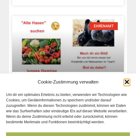
EHRENAMT
Cookie-Zustimmung verwalten
Wanted – Wir suchen dich!
Um dir ein optimales Erlebnis zu bieten, verwenden wir Technologien wie
Anforderungsprofil für ehrenamtliche Mitarbeit im
Cookies, um Geräteinformationen zu speichern und/oder darauf
Besser Leben: Du bist dynamisch, flexibel, offen
zuzugreifen. Wenn du diesen Technologien zustimmst, können wir Daten
wie das Surfverhalten oder eindeutige IDs auf dieser Website verarbeiten.
für Neues? Du magst und bist gerne unter
Wenn du deine Zustimmung nicht erteilst oder zurückziehst, können
Menschen? Du verfügst über bestimmte
bestimmte Merkmale und Funktionen beeinträchtigt werden.