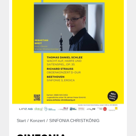
Sie befinden sich hier:
Start
Konzert
SINFONIA CHRISTKÖNIG