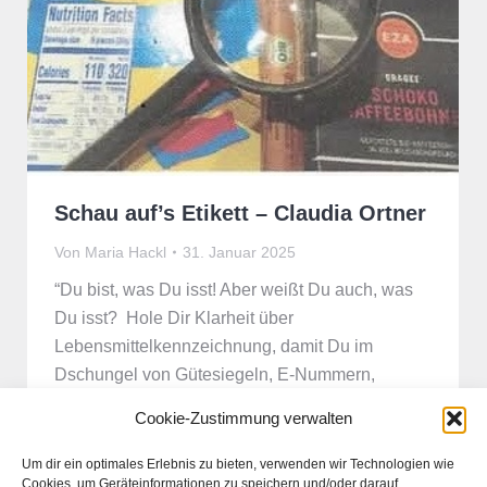
Schau auf’s Etikett – Claudia Ortner
Von
Maria Hackl
31. Januar 2025
“Du bist, was Du isst! Aber weißt Du auch, was
Du isst? Hole Dir Klarheit über
Lebensmittelkennzeichnung, damit Du im
Dschungel von Gütesiegeln, E-Nummern,
Lebensmittelzusatzstoffen und Nährwertangaben
Cookie-Zustimmung verwalten
usw. die richtigen Kaufentscheidungen treffen
kannst” Mag.a Claudia Ortner: Studium Biologie
Um dir ein optimales Erlebnis zu bieten, verwenden wir Technologien wie
Cookies, um Geräteinformationen zu speichern und/oder darauf