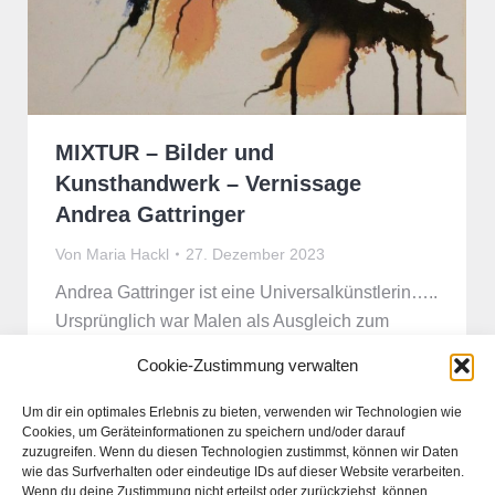
MIXTUR – Bilder und
Kunsthandwerk – Vernissage
Andrea Gattringer
Von
Maria Hackl
27. Dezember 2023
Andrea Gattringer ist eine Universalkünstlerin…..
Ursprünglich war Malen als Ausgleich zum
Schmuck designen und Anfertigen diversen
Cookie-Zustimmung verwalten
Kunsthandwerks angedacht. Mit dem Pinsel
spricht sie die weiche Seite ihrer künstlerischen
Um dir ein optimales Erlebnis zu bieten, verwenden wir Technologien wie
Cookies, um Geräteinformationen zu speichern und/oder darauf
Ader an und komponiert mit den Farben ins
zuzugreifen. Wenn du diesen Technologien zustimmst, können wir Daten
Abstrakt gehende Bilder. Das starre Material
wie das Surfverhalten oder eindeutige IDs auf dieser Website verarbeiten.
Glas und Metall formt sie mit viel Kreativität und
Wenn du deine Zustimmung nicht erteilst oder zurückziehst, können