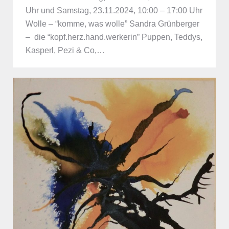
Uhr und Samstag, 23.11.2024, 10:00 – 17:00 Uhr
Wolle – “komme, was wolle” Sandra Grünberger
– die “kopf.herz.hand.werkerin” Puppen, Teddys,
Kasperl, Pezi & Co,…