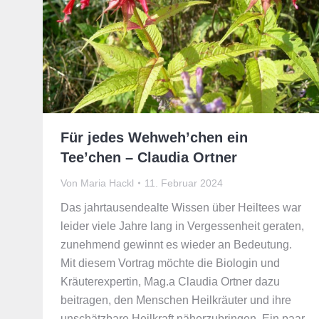
Für jedes Wehweh’chen ein
Tee’chen – Claudia Ortner
Von
Maria Hackl
11. Februar 2024
Das jahrtausendealte Wissen über Heiltees war
leider viele Jahre lang in Vergessenheit geraten,
zunehmend gewinnt es wieder an Bedeutung.
Mit diesem Vortrag möchte die Biologin und
Kräuterexpertin, Mag.a Claudia Ortner dazu
beitragen, den Menschen Heilkräuter und ihre
unschätzbare Heilkraft näherzubringen. Ein paar