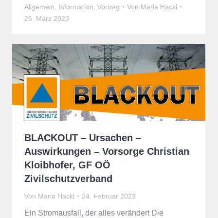
Allgemein
,
Information
,
Vortrag
Von
Maria Hackl
26. März 2023
BLACKOUT – Ursachen –
Auswirkungen – Vorsorge Christian
Kloibhofer, GF OÖ
Zivilschutzverband
Von
Maria Hackl
24. Februar 2023
Ein Stromausfall, der alles verändert Die