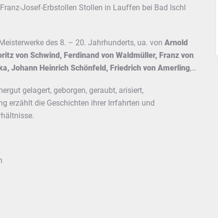
Franz-Josef-Erbstollen Stollen in Lauffen bei Bad Ischl
Meisterwerke des 8. – 20. Jahrhunderts, ua. von
Arnold
ritz von Schwind, Ferdinand von Waldmüller, Franz von
ka, Johann Heinrich Schönfeld,
Friedrich von Amerling
,…
gut gelagert, geborgen, geraubt, arisiert,
ng erzählt die Geschichten ihrer Irrfahrten und
hältnisse.
n