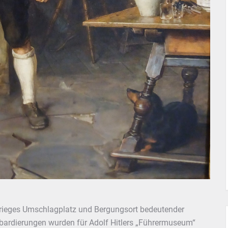
ieges Umschlagplatz und Bergungsort bedeutender
ardierungen wurden für Adolf Hitlers „Führermuseum“