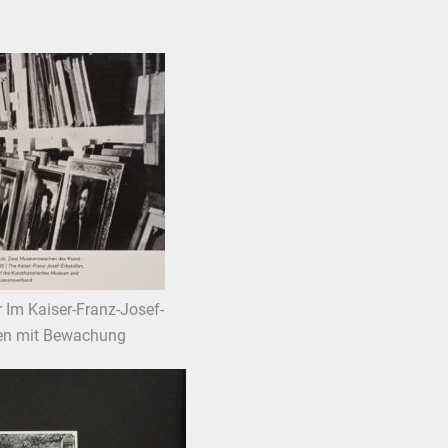
r Im Kaiser-Franz-Josef-
fen mit Bewachung