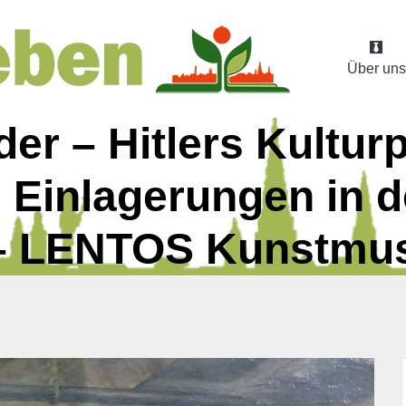
Über uns
er – Hitlers Kulturpo
Einlagerungen in d
 – LENTOS Kunstm