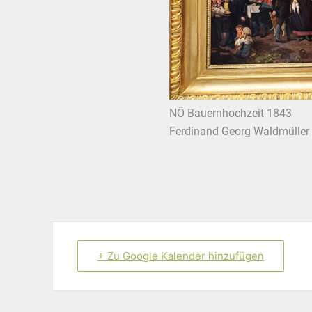
NÖ Bauernhochzeit 1843
Ferdinand Georg Waldmüller
+ Zu Google Kalender hinzufügen