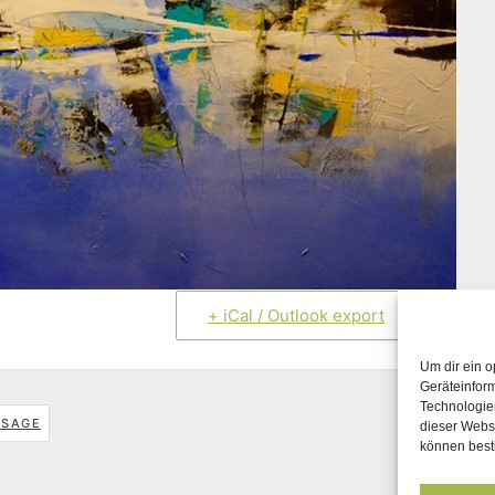
+ iCal / Outlook export
Um dir ein o
Geräteinfor
Technologien
SSAGE
dieser Websi
können best