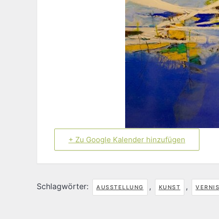
+ Zu Google Kalender hinzufügen
Schlagwörter:
,
,
AUSSTELLUNG
KUNST
VERNI