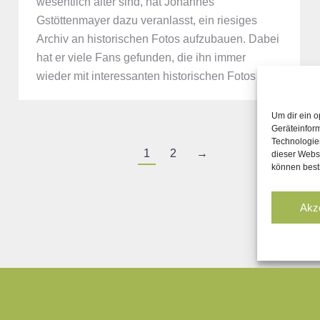
wesentlich älter sind, hat Johannes
Gstöttenmayer dazu veranlasst, ein riesiges
Archiv an historischen Fotos aufzubauen. Dabei
hat er viele Fans gefunden, die ihn immer
wieder mit interessanten historischen Fotos…
Um dir ein o
Geräteinfor
Technologien
1
2
→
dieser Websi
können best
Akz